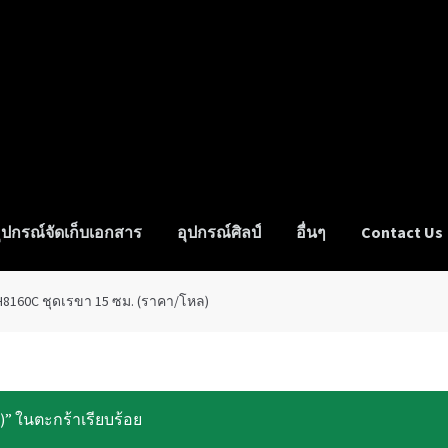
ุปกรณ์จัดเก็บเอกสาร
อุปกรณ์ศิลป์
อื่นๆ
Contact Us
s
My Account
News
H8160C ชุดเรขา 15 ซม. (ราคา/โหล)
)” ในตะกร้าเรียบร้อย