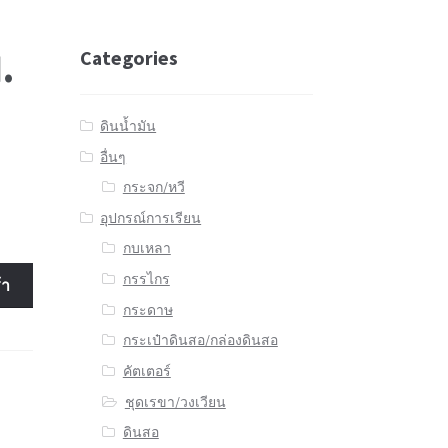
.
Categories
ดินน้ำมัน
อื่นๆ
กระจก/หวี
อุปกรณ์การเรียน
กบเหลา
กรรไกร
้า
กระดาษ
กระเป๋าดินสอ/กล่องดินสอ
คัตเตอร์
ชุดเรขา/วงเวียน
ดินสอ