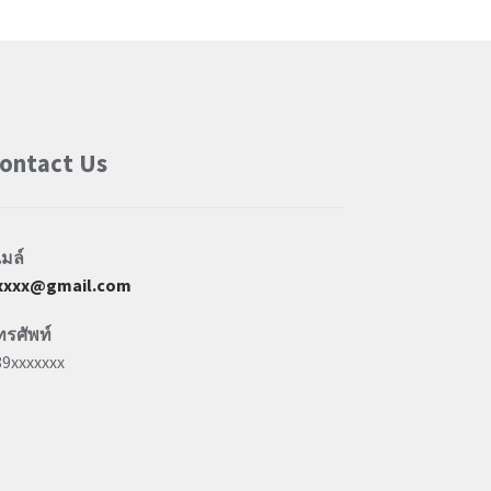
ontact Us
เมล์
xxxx@gmail.com
ทรศัพท์
89xxxxxxx