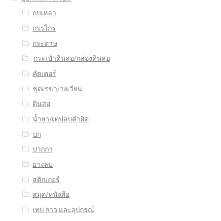
กบเหลา
กรรไกร
กระดาษ
กระเป๋าดินสอ/กล่องดินสอ
คัตเตอร์
ชุดเรขา/วงเวียน
ดินสอ
น้ำยา/เทปลบคำผิด
ปก
ปากกา
ยางลบ
สติกเกอร์
สมุด/หนังสือ
เทป กาว และอุปกรณ์