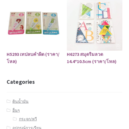
H5293 เทปลบคำผิด (ราคา/
H6273 สมุดริมลวด
โหล)
14.4*10.5cm (ราคา/โหล)
Categories
ดินน้ำมัน
อื่นๆ
กระจก/หวี
อุปกรณ์การเรียน