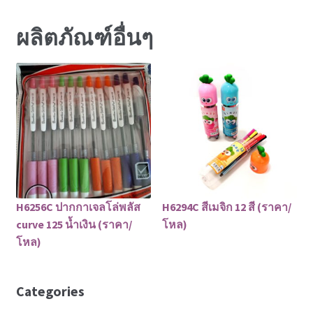
ผลิตภัณฑ์อื่นๆ
H6256C ปากกาเจลโล่พลัส
H6294C สีเมจิก 12 สี (ราคา/
curve 125 น้ำเงิน (ราคา/
โหล)
โหล)
Categories