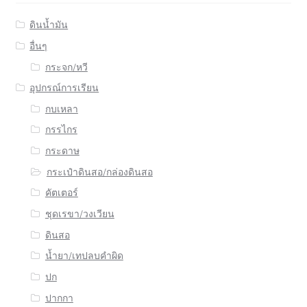
ดินน้ำมัน
อื่นๆ
กระจก/หวี
อุปกรณ์การเรียน
กบเหลา
กรรไกร
กระดาษ
กระเป๋าดินสอ/กล่องดินสอ
คัตเตอร์
ชุดเรขา/วงเวียน
ดินสอ
น้ำยา/เทปลบคำผิด
ปก
ปากกา