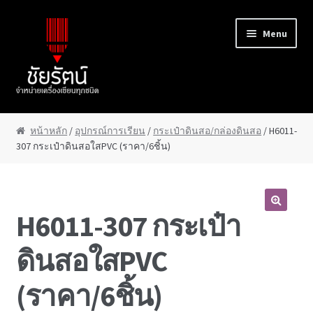
Skip to navigation
Skip to content
Menu
หน้าแรก
หน้าหลัก
/
อุปกรณ์การเรียน
/
กระเป๋าดินสอ/กล่องดินสอ
/ H6011-
307 กระเป๋าดินสอใสPVC (ราคา/6ชิ้น)
About Us
Cart
H6011-307 กระเป๋า
Checkout
ดินสอใสPVC
Contact Us
(ราคา/6ชิ้น)
My Account