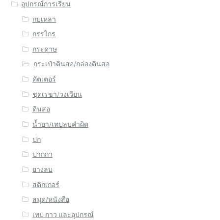
อุปกรณ์การเรียน
กบเหลา
กรรไกร
กระดาษ
กระเป๋าดินสอ/กล่องดินสอ
คัตเตอร์
ชุดเรขา/วงเวียน
ดินสอ
น้ำยา/เทปลบคำผิด
ปก
ปากกา
ยางลบ
สติกเกอร์
สมุด/หนังสือ
เทป กาว และอุปกรณ์