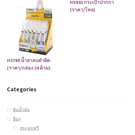
H5842 กระเป๋าปากกา
(ราคา/โหล)
H3789 น้ำยาลบคำผิด
(ราคา/กล่อง 24 ด้าม)
Categories
ดินน้ำมัน
อื่นๆ
กระจก/หวี