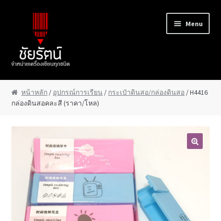
Skip to navigation
Skip to content
Menu
หน้าแรก
หน้าหลัก
/
อุปกรณ์การเรียน
/
กระเป๋าดินสอ/กล่องดินสอ
/ H4416
กล่องดินสอคละสี (ราคา/โหล)
About Us
Cart
🔍
Checkout
Contact Us
My Account