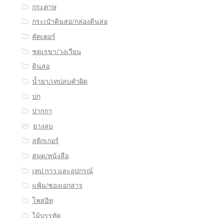
กระดาษ
กระเป๋าดินสอ/กล่องดินสอ
คัตเตอร์
ชุดเรขา/วงเวียน
ดินสอ
น้ำยา/เทปลบคำผิด
ปก
ปากกา
ยางลบ
สติกเกอร์
สมุด/หนังสือ
เทป กาว และอุปกรณ์
แฟ้ม/ซองเอกสาร
โพสอิท
ไม้บรรทัด